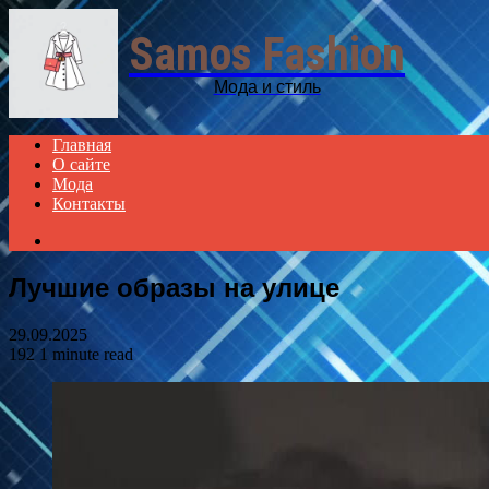
Samos Fashion
Мода и стиль
Главная
О сайте
Мода
Контакты
Search
for
Лучшие образы на улице
29.09.2025
192
1 minute read