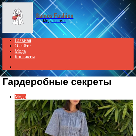
Menu
Samos Fashion
Мода и стиль
Главная
О сайте
Мода
Контакты
Search
for
Гардеробные секреты
Мода