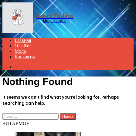
Menu
Samos Fashion
Мода и стиль
Главная
О сайте
Мода
Контакты
Search
for
Nothing Found
It seems we can’t find what you’re looking for. Perhaps
searching can help.
Найти:
ЧИТАЕМОЕ