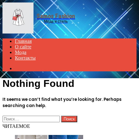
Menu
Samos Fashion
Мода и стиль
Главная
О сайте
Мода
Контакты
Search
for
Nothing Found
It seems we can’t find what you’re looking for. Perhaps
searching can help.
Найти:
ЧИТАЕМОЕ