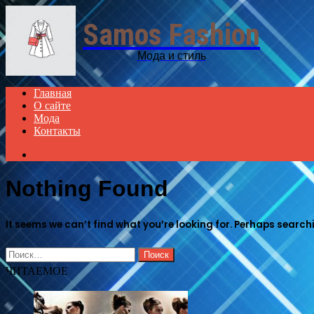
Samos Fashion
Мода и стиль
Главная
О сайте
Мода
Контакты
Search
for
Nothing Found
It seems we can’t find what you’re looking for. Perhaps search
Найти:
ЧИТАЕМОЕ